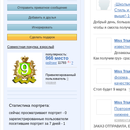
-Школьн
Отправить приватное сообщение
Стиль и
выше!-1
Добавить в друзья
Добрый день, больша
чтобы я смогла получ
Игнорировать
Сделать подарок
Miss Triu
известн
Совместная покупка: взрослый
Дозаказы
популярность:
966 место
Как получим груз- ср
-5 ↓
рейтинг
11793
?
Miss Triu
Привилегированный
форма, 
пользователь
9
уровня
качеств
Стоп будет 9 марта
Miss Triu
Статистика портрета:
Повторя
сейчас просматривают портрет - 0
нижнее 
зарегистрированные пользователи
коммент
посетившие портрет за 7 дней - 1
ЗАКАЗ ОТПРАВИЛА, 