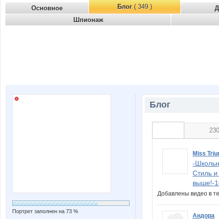
Блог
( 349 )
Основное
Д
Шпионаж
Блог
23
Miss Triu
-Школьн
Стиль и
выше!-1
Добавлены видео в т
Портрет заполнен на 73 %
Андора