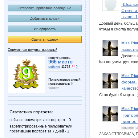
-Школьн
Отправить приватное сообщение
Стиль и
выше!-1
Добавить в друзья
Добрый день, больша
чтобы я смогла получ
Игнорировать
Сделать подарок
Miss Triu
известн
Совместная покупка: взрослый
Дозаказы
популярность:
966 место
Как получим груз- ср
-5 ↓
рейтинг
11793
?
Miss Triu
Привилегированный
форма, 
пользователь
9
уровня
качеств
Стоп будет 9 марта
Miss Triu
Статистика портрета:
Повторя
сейчас просматривают портрет - 0
нижнее 
зарегистрированные пользователи
коммент
посетившие портрет за 7 дней - 1
ЗАКАЗ ОТПРАВИЛА, 