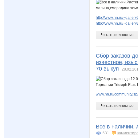
http://www.nn.ru/~gall
http://www.nn.ru/~gall
Читать полностью
Сбор заказов до
известное, изыс
70 выкуп
28.02.201
www.nn.ru/community/sp
Читать полностью
Все в наличии. 
631
комментир