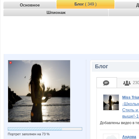
Блог
( 349 )
Основное
Д
Шпионаж
Блог
23
Miss Triu
-Школьн
Стиль и
выше!-1
Добавлены видео в т
Портрет заполнен на 73 %
Андора