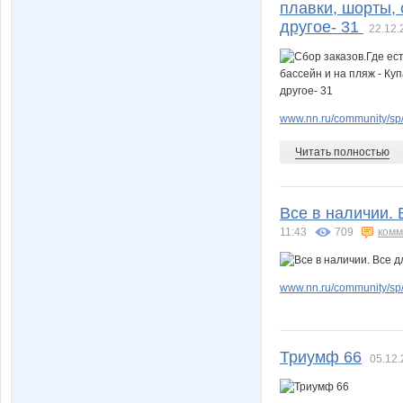
плавки, шорты, 
другое- 31
22.12.
www.nn.ru/community/sp
Читать полностью
Все в наличии. 
11:43
709
комм
www.nn.ru/community/sp
Триумф 66
05.12.